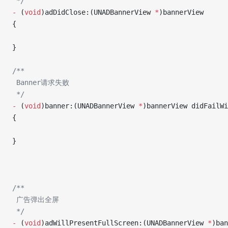
 */
-
 (
void
)adDidClose:(UNADBannerView 
*
)bannerView
{
}
/**
 Banner请求失败
 */
-
 (
void
)banner:(UNADBannerView 
*
)bannerView didFailWi
{
}
/**
 广告弹出全屏
 */
-
 (
void
)adWillPresentFullScreen:(UNADBannerView 
*
)ban