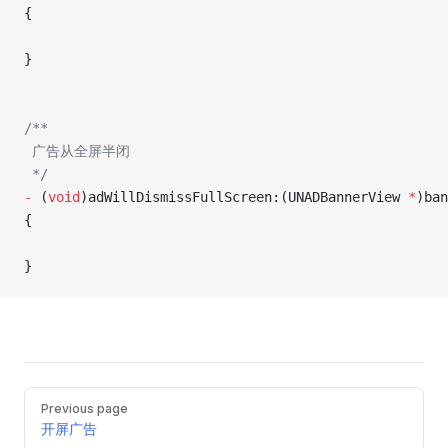
{
}
/**
 广告从全屏半闭
 */
-
 (
void
)adWillDismissFullScreen:(UNADBannerView 
*
)ban
{
}
Pager
Previous page
开屏广告