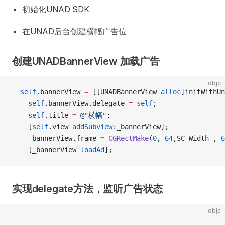
初始化UNAD SDK
在UNAD后台创建横幅广告位
创建UNADBannerView 加载广告
objc
  self
.bannerView 
=
 [[UNADBannerView 
alloc
]initWithUn
    self
.bannerView.delegate 
=
 self
;
    self
.title 
=
 @"横幅"
;
    [
self
.view 
addSubview:
_bannerView];
    _bannerView.frame 
=
 CGRectMake
(
0
, 
64
,SC_Width , 
6
    [_bannerView 
loadAd
];
实现delegate方法，监听广告状态
objc