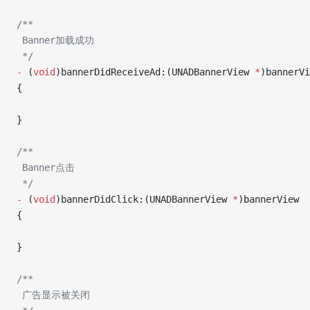
/**
 Banner加载成功
 */
-
 (
void
)bannerDidReceiveAd:(UNADBannerView 
*
)bannerVi
{
}
/**
 Banner点击
 */
-
 (
void
)bannerDidClick:(UNADBannerView 
*
)bannerView
{
}
/**
 广告显示被关闭